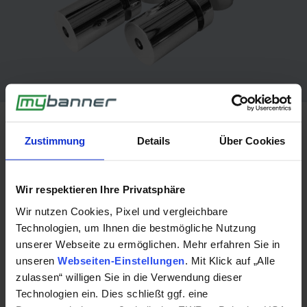
Zustimmung
Details
Über Cookies
Rechtliche Hinweise
Informationen
Zahlungsarten
Entsorgung und Recycling
Wir respektieren Ihre Privatsphäre
Kontakt
Versandkosten / Lieferzeit
Wir nutzen Cookies, Pixel und vergleichbare
AGB
Bestellabwicklung
Technologien, um Ihnen die bestmögliche Nutzung
unserer Webseite zu ermöglichen. Mehr erfahren Sie in
Datenschutz
Häufige Fragen
unseren
Webseiten-Einstellungen
. Mit Klick auf „Alle
Cookies
Reklamation
zulassen“ willigen Sie in die Verwendung dieser
Technologien ein. Dies schließt ggf. eine
Impressum
Datenprüfung