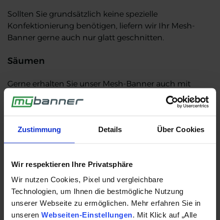
Sollten Sie grundsätzlich keine spezielle
Konfektionierung benötigen, liefern wir Ihr Mesh-
Banner gerne auch nur glatt geschnitten.
Säumen
Gerne erhalten Sie unser Mesh-Banner auch mit
gesäumten Rändern und ohne Ösen.
Metall-Ösen und Randverstärkung
Zustimmung
Details
Über Cookies
Auf Wunsch liefern wir das Mesh-Banner mit
Flachsaum und Rundumösung, wobei die Metall-
Wir respektieren Ihre Privatsphäre
Ösen in einem Abstand von wahlweise 25 cm oder
50 cm angebracht werden.
Wir nutzen Cookies, Pixel und vergleichbare
Technologien, um Ihnen die bestmögliche Nutzung
Hohlsaum
unserer Webseite zu ermöglichen. Mehr erfahren Sie in
unseren
Webseiten-Einstellungen
. Mit Klick auf „Alle