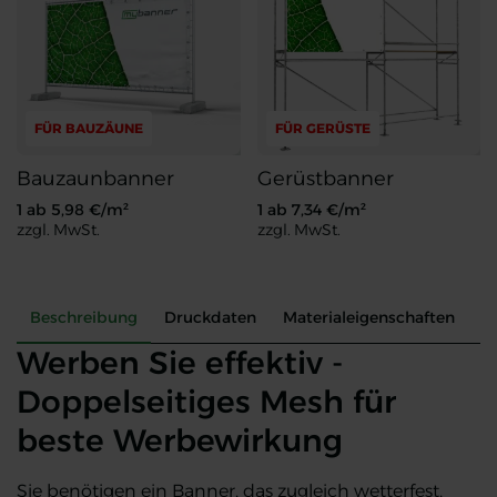
FÜR BAUZÄUNE
FÜR GERÜSTE
Bauzaunbanner
Gerüstbanner
1 ab
5,98
€/m²
1 ab
7,34
€/m²
zzgl. MwSt.
zzgl. MwSt.
Bauzaunbanner
Gerüstbanner
Beschreibung
Druckdaten
Materialeigenschaften
L
Werben Sie effektiv -
Doppelseitiges Mesh für
beste Werbewirkung
Sie benötigen ein Banner, das zugleich wetterfest,