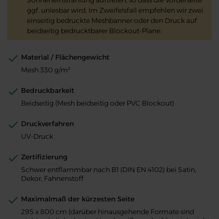
Sonneneinstrahlung auftreten, so dass die Vorderseite
ggf. unlesbar wird. Im Zweifelsfall empfehlen wir zwei
einseitig bedruckte Meshbanner oder den Druck auf
beidseitig bedrucktbarer Blockout-Plane.
Material / Flächengewicht
Mesh 330 g/m²
Bedruckbarkeit
Beidseitig (Mesh beidseitig oder PVC Blockout)
Druckverfahren
UV-Druck
Zertifizierung
Schwer entflammbar nach B1 (DIN EN 4102) bei Satin,
Dekor, Fahnenstoff
Maximalmaß der kürzesten Seite
295 x 800 cm (darüber hinausgehende Formate sind