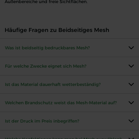
Außenbereiche und freie Sichtflächen.
330 g/m² Mesh beidseitig (B1)
Beidseitig bedruckbares Mesh Banner für windige Außenbereic
Häufige Fragen zu Beidseitiges Mesh
Was ist beidseitig bedruckbares Mesh?
Für welche Zwecke eignet sich Mesh?
Ist das Material dauerhaft wetterbeständig?
Welchen Brandschutz weist das Mesh-Material auf?
Ist der Druck im Preis inbegriffen?