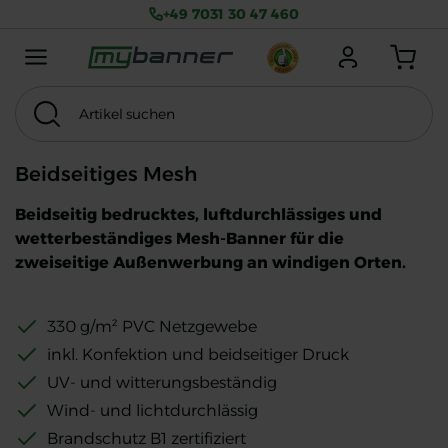
+49 7031 30 47 460
Menu mobile
Anmelden
Warenkorb
Artikel suchen
Suchen
Thema
MwSt. exkl.
Beidseitiges Mesh
Beidseitig bedrucktes, luftdurchlässiges und
wetterbeständiges Mesh-Banner für die
zweiseitige Außenwerbung an windigen Orten.
330 g/m² PVC Netzgewebe
inkl. Konfektion und beidseitiger Druck
UV- und witterungsbeständig
Wind- und lichtdurchlässig
Brandschutz B1 zertifiziert