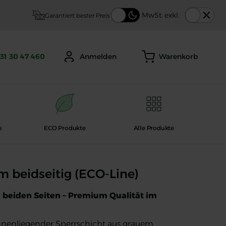
Thema
MwSt. exkl.
Garantiert bester Preis
Warenkorb
31 30 47 460
Anmelden
s
ECO Produkte
Alle Produkte
-Line)
 beidseitig (ECO-Line)
 beiden Seiten – Premium Qualität im
innenliegender Sperrschicht aus grauem