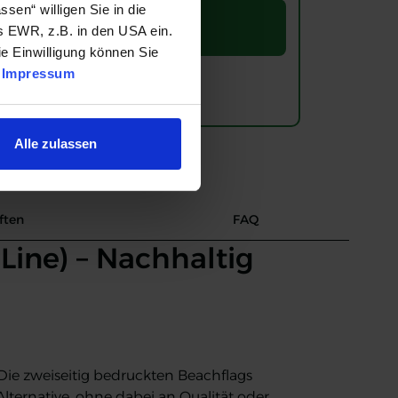
assen“ willigen Sie in die
 Warenkorb Legen
s EWR, z.B. in den USA ein.
e Einwilligung können Sie
|
Impressum
Alle zulassen
ften
FAQ
ine) – Nachhaltig
ie zweiseitig bedruckten Beachflags
ternative, ohne dabei an Qualität oder