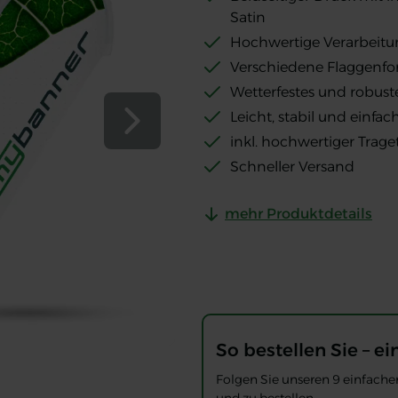
Satin
Hochwertige Verarbeitung
Verschiedene Flaggenfo
Wetterfestes und robuste
Leicht, stabil und einfa
Nächste Folie
inkl. hochwertiger Trag
Schneller Versand
mehr Produktdetails
So bestellen Sie – ei
ne)
g (ECO-Line)
beidseitig (ECO-Line)
 Premium beidseitig (ECO-Line)
Folgen Sie unseren 9 einfachen
O-Line)
eitig (ECO-Line)
mium beidseitig (ECO-Line)
hflag Premium beidseitig (ECO-Line)