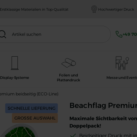
Erstklassige Materialien in Top-Qualität
Hochwertiger Druck
ikel suchen
hen
+49 70
Folien und
Display-Systeme
Messe und Event
Plattendruck
emium beidseitig (ECO-Line)
Beachflag Premium beidseitig (ECO
Beachflag Premium
SCHNELLE LIEFERUNG
GROSSE AUSWAHL
Maximale Sichtbarkeit von
Doppelpack!
Beidseitiger Druck mit 