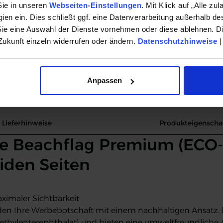
Sie in unseren
Webseiten-Einstellungen
. Mit Klick auf „Alle zul
In Den
en ein. Dies schließt ggf. eine Datenverarbeitung außerhalb de
Sie eine Auswahl der Dienste vornehmen oder diese ablehnen. Di
 Zukunft einzeln widerrufen oder ändern.
Datenschutzhinweise
Anpassen
Lieferhinweise
Produkteigenscha
te Beachflag Premium (ECO-L
iden Seiten
ximaler Sichtbarkeit
en Ihre Werbebotschaft mit einem nachhaltigen Ansatz. D
thylenterephthalat) und bieten eine umweltfreundliche Al