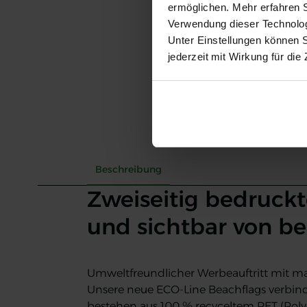
ermöglichen. Mehr erfahren 
Verwendung dieser Technologi
Unter Einstellungen können 
jederzeit mit Wirkung für die
Beschreibung
Zweiseitig bedruck
und sichtbar von be
Umweltfreundlicher Werbeauftritt mit ma
Unsere neue ECO-Line Beachflags verbind
bestehen aus 100 % recyceltem PET (Polye