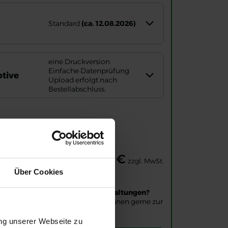
Standard
(ca. 12.08.2026)
eine Druckversion
Einfache Datenprüfung
tive
Upload erfolgt nach
Bestellabschluss.
on ab
134,90 €
zzgl. MwSt.
0 €
zzgl. MwSt.
Über Cookies
 größeren Aufträgen oder Veranstaltungen?
vice@my-banner.de
– wir stehen Ihnen gerne zur
ung unserer Webseite zu