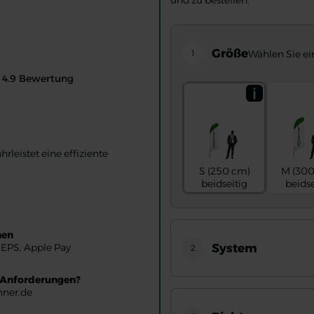
und zu bestellen.
Größe
1
Wählen Sie ei
Ratings value:
4.9
Bewertung
mention
eistet eine effiziente
S (250 cm)
M (300
beidseitig
beidse
nen
System
, EPS, Apple Pay
2
e Anforderungen?
nner.de