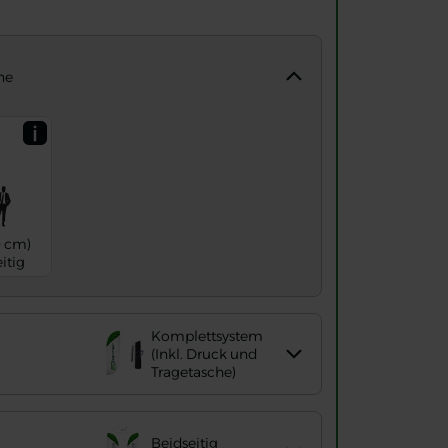
ne
mention
 cm)
itig
Komplettsystem
(Inkl. Druck und
Tragetasche)
Beidseitig