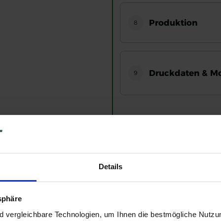
Produktion
8
Druckdaten & Mo
9
Menge
Amount
1 sch
Decrease
Increase
134,9
Details
Fragen zu Ihrer Bestellung,
Kontaktieren Sie uns unter
ser
tsphäre
Verfügung!
nd vergleichbare Technologien, um Ihnen die bestmögliche Nutz