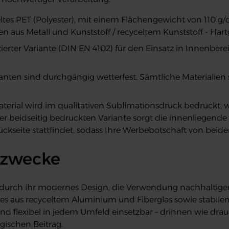
ltes PET (Polyester), mit einem Flächengewicht von 110 g
en aus Metall und Kunststoff / recyceltem Kunststoff - Har
izierter Variante (DIN EN 4102) für den Einsatz in Innenbe
ianten sind durchgängig wetterfest. Sämtliche Materialie
rial wird im qualitativen Sublimationsdruck bedruckt, wa
er beidseitig bedruckten Variante sorgt die innenliegende 
kseite stattfindet, sodass Ihre Werbebotschaft von beiden 
zzwecke
durch ihr modernes Design, die Verwendung nachhaltiger 
 aus recyceltem Aluminium und Fiberglas sowie stabilen 
und flexibel in jedem Umfeld einsetzbar – drinnen wie dr
ischen Beitrag.