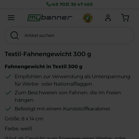
+49 7031 30 47 460
Menu mobile
Anmelden
Warenkorb
Artikel suchen
Suchen
Thema
MwSt. exkl.
Textil-Fahnengewicht 300 g
Fahnengewicht in Textil 300 g
Empfohlen zur Verwendung als Unterspannung
für Werbe- oder Nationalflaggen.
Zum Beschweren von Fahnen, die im Freien
hängen.
Befestigt mit einem Kunststoffkarabiner.
Größe, 8 x 14 cm
Farbe, weiß
Wird als Gewicht zum Spannen einer Werbe- oder