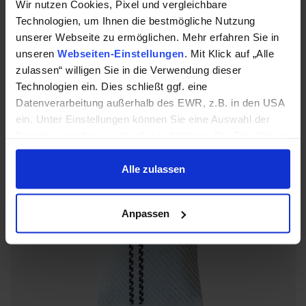
Wir nutzen Cookies, Pixel und vergleichbare
Lieferung in einem Kunststoffbeutel mit den Maßen 33 x
Technologien, um Ihnen die bestmögliche Nutzung
24 x 5 cm.
unserer Webseite zu ermöglichen. Mehr erfahren Sie in
unseren
Webseiten-Einstellungen
. Mit Klick auf „Alle
zulassen“ willigen Sie in die Verwendung dieser
Textil-Fahnengewicht 300 g
Te
Technologien ein. Dies schließt ggf. eine
Datenverarbeitung außerhalb des EWR, z.B. in den USA
ein. Unter Einstellungen können Sie eine Auswahl der
Dienste vornehmen oder diese ablehnen. Die Einwilligung
können Sie jederzeit mit Wirkung für die Zukunft einzeln
widerrufen oder ändern.
Alle zulassen
Datenschutzhinweise
|
Impressum
Anpassen