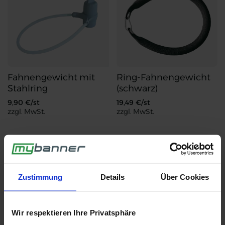
Fahnengewicht mit
Ring-Fahnengewicht
Stahlring
(schwarz)
9,90
€/st
19,49
€/st
zzgl. MwSt.
zzgl. MwSt.
Fahnengewicht mit Stahlring
Ring-Fahnengewicht (schwarz)
Lieferhinweise
Lieferhinweise
Zustimmung
Details
Über Cookies
Bitte beachten Sie folgende Hinweise zur Lieferung
Ihrer Ware:
Wir respektieren Ihre Privatsphäre
Verpackung in Folie - 33 x 24 x 5 cm