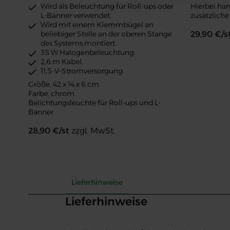
Wird als Beleuchtung für Roll-ups oder
Hierbei han
L-Banner verwendet.
zusätzliche
Wird mit einem Klemmbügel an
beliebiger Stelle an der oberen Stange
29,90
€/s
des Systems montiert.
35 W Halogenbeleuchtung.
2,6 m Kabel.
11,5-V-Stromversorgung.
Größe, 42 x 14 x 6 cm
Farbe, chrom
Belichtungsleuchte für Roll-ups und L-
Banner
28,90
€/st
zzgl. MwSt.
Business Spotlight für Roll-Up & L-Banner
Boomerang 
Lieferhinweise
Lieferhinweise