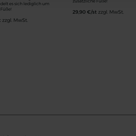
zusätzliche Füße!
delt es sich lediglich um
 Füße!
29,90
€/st
zzgl. MwSt.
t
zzgl. MwSt.
Metallfuß für Alurahmen (2 Stk)
Metallfuß flach (2 Stk)