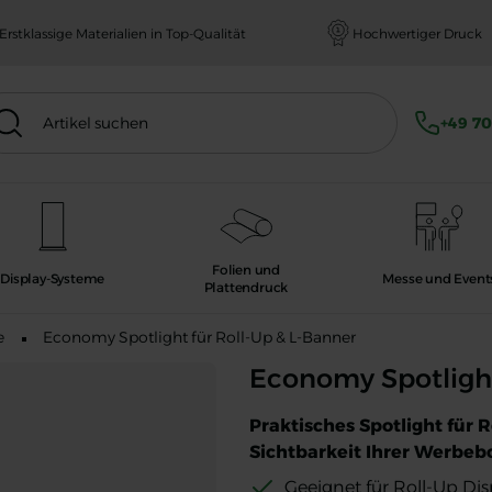
Erstklassige Materialien in Top-Qualität
Hochwertiger Druck
ikel suchen
hen
+49 70
Folien und
Display-Systeme
Messe und Event
Plattendruck
e
Economy Spotlight für Roll-Up & L-Banner
Economy Spotlight für Roll-Up & L
Economy Spotlight
Praktisches Spotlight für 
Sichtbarkeit Ihrer Werbeb
Geeignet für Roll-Up Di