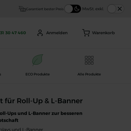
Thema
MwSt. exkl.
Garantiert bester Preis
Warenkorb
31 30 47 460
Anmelden
s
ECO Produkte
Alle Produkte
-Banner
 für Roll-Up & L-Banner
Roll-Ups und L-Banner zur besseren
otschaft
splays und L-Banner