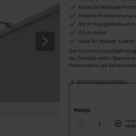
Einfache Montage mitt
Flexible Positionierung
50 W Halogenbeleucht
2,6 m Kabel
Ideal für Messen, Event
Nächste Folie
Das Economy Spotlight sorgt 
Up Displays und L-Banner un
Präsentation auf Veranstalt
mehr Produktdetails
Menge
Amount
1 sch
nner
Decrease
Increase
18,90
L-Banner