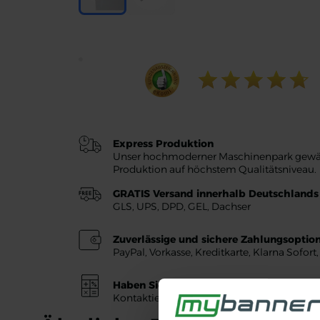
Express Produktion
Unser hochmoderner Maschinenpark gewährl
Produktion auf höchstem Qualitätsniveau.
GRATIS Versand innerhalb Deutschlands
GLS, UPS, DPD, GEL, Dachser
Zuverlässige und sichere Zahlungsoptio
PayPal, Vorkasse, Kreditkarte, Klarna Sofort
Haben Sie weitere Fragen oder speziell
Kontaktieren Sie uns unter service@my-ba