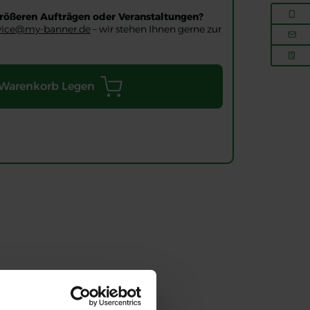
 größeren Aufträgen oder Veranstaltungen?
vice@my-banner.de
– wir stehen Ihnen gerne zur
 Warenkorb Legen