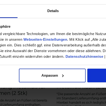
Details
tsphäre
nd vergleichbare Technologien, um Ihnen die bestmögliche Nutz
Sie in unseren
Webseiten-Einstellungen
. Mit Klick auf „Alle zul
en ein. Dies schließt ggf. eine Datenverarbeitung außerhalb de
Sie eine Auswahl der Dienste vornehmen oder diese ablehnen. Di
 Zukunft einzeln widerrufen oder ändern.
Datenschutzhinweise
Anpassen
ang Metallfuß für
Metallfuß flach (2 S
men (2 Stk)
*Die passende Anzahl an Füßen i
im Standard Lieferumfang enth
de Anzahl an Füßen ist bereits
Hierbei handelt es sich ledigli
d Lieferumfang enthalten.