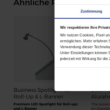
Ähnliche Produkte
Zustimmung
Wir respektieren Ihre Priva
Wir nutzen Cookies, Pixel u
ermöglichen. Mehr erfahren 
Verwendung dieser Technologi
Unter Einstellungen können 
jederzeit mit Wirkung für die
Business Spotlight für
Boomer
Roll-Up & L-Banner
Alurah
Premium LED-Spotlight für Roll-ups
*Die passen
und L-Banner
im Standar