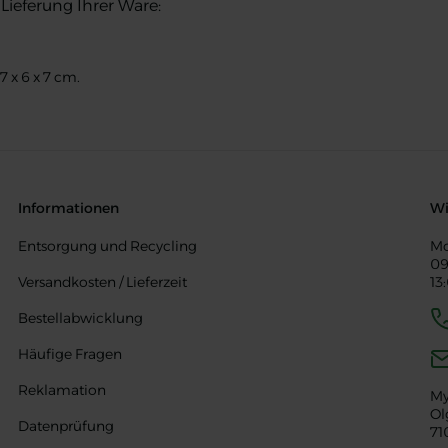
Lieferung Ihrer Ware:
 x 6 x 7 cm.
Informationen
Wi
Entsorgung und Recycling
Mo
09
Versandkosten / Lieferzeit
13
Bestellabwicklung
Häufige Fragen
Reklamation
My
Ol
Datenprüfung
71