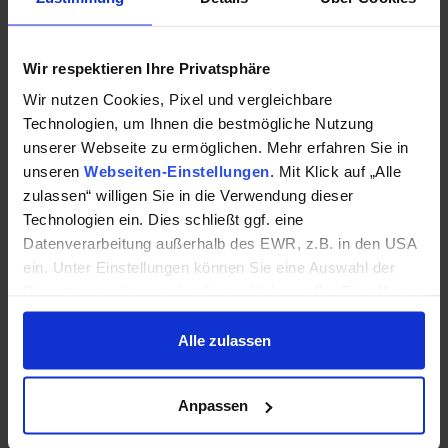
Perfekte Parameter und tolle Materialien
Wir respektieren Ihre Privatsphäre
Rutschfest
Wir nutzen Cookies, Pixel und vergleichbare
Rutschfeste Rückseite
Technologien, um Ihnen die bestmögliche Nutzung
unserer Webseite zu ermöglichen. Mehr erfahren Sie in
unseren
Webseiten-Einstellungen
. Mit Klick auf „Alle
Indoor geeignet
zulassen“ willigen Sie in die Verwendung dieser
Technologien ein. Dies schließt ggf. eine
Empfohlen für die Verwendung in
Datenverarbeitung außerhalb des EWR, z.B. in den USA
Innenräumen.
ein. Unter Einstellungen können Sie eine Auswahl der
Dienste vornehmen oder diese ablehnen. Die Einwilligung
Elastische Eigenschaften
können Sie jederzeit mit Wirkung für die Zukunft einzeln
Elastische Eigenschaften
widerrufen oder ändern.
Alle zulassen
Datenschutzhinweise
|
Impressum
Inklusive Druck
Anpassen
Der Druck ist bereits im Preis enthalten.