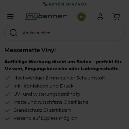
+49 7031 30 47 460
Menu mobile
Anmelden
Warenkorb
Artikel suchen
Suchen
Thema
MwSt. exkl.
Messematte Vinyl
Auffällige Werbung direkt am Boden – perfekt für
Messen, Eingangsbereiche oder Ladengeschäfte.
Hochwertiger 2 mm starker Schaumstoff,
inkl. Konfektion und Druck
UV- und witterungsbeständig
Matte und rutschfeste Oberfläche
Brandschutz B1 zertifiziert
Versand auf Express möglich