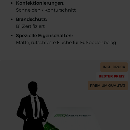
Konfektionierungen:
Schneiden / Konturschnitt
Brandschutz:
B1 Zertifiziert
Spezielle Eigenschaften:
Matte, rutschfeste Fläche für Fußbodenbelag
Messematte Vinyl
Messematte Vinyl Aufsicht
Messematte Vinyl Vorder- und Rückseite
Messematte Vinyl
Messematte Vinyl
Messematte Vinyl
INKL. DRUCK
BESTER PREIS!
PREMIUM QUALITÄT