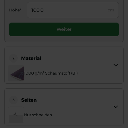
Höhe*
cm
Weiter
Material
2
1000 g/m² Schaumstoff (B1)
Seiten
3
Nur schneiden