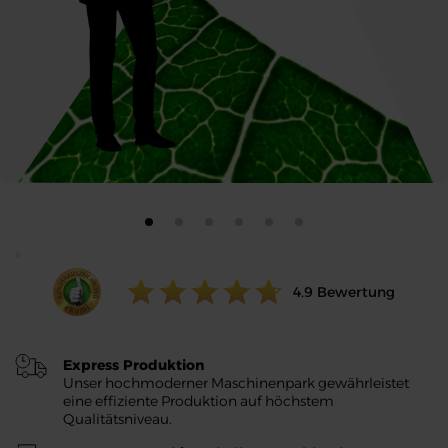
Ratings value:
4.9
Bewertung
Express Produktion
Unser hochmoderner Maschinenpark gewährleistet
eine effiziente Produktion auf höchstem
Qualitätsniveau.