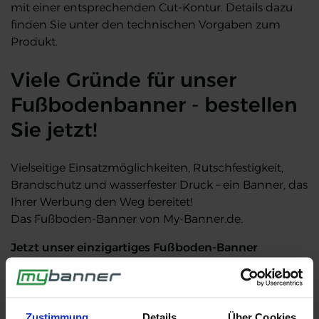
mit einer entsprechenden Cut-Kontur. Details dazu
finden Sie unter den technischen Vorgaben zum
Produkt.
Viele Gründe für unser
Fußbodenbanner - bestellen
Sie jetzt!
Vielseitige Einsatzmöglichkeiten, Rutschfestigkeit,
Brandschutz und wasserfester Druck – ein Banner, das
Ihrer Werbung den Weg bereitet!
Das Fußboden-Banner von My-Banner.de.
Jetzt unser einzigartiges Fußboden-Banner
konfigurieren und bestellen!
Zustimmung
Details
Über Cookies