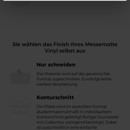
Sie wählen das Finish Ihres Messematte
Vinyl selbst aus
Nur schneiden
Das Material wird auf das gewünschte
Format zugeschnitten. Es erfolgt keine
weitere Verarbeitung.
Konturschnitt
Die Platte wird im bestellten Format
(Außenmaximalmaß) in individuellem
Konturschnitt gefertigt (fertige Druckdatei
mit Cutkontur zwingend benötigt). Dabei
ist ausschließlich eine einfache