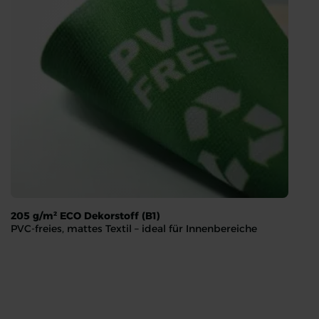
205 g/m² ECO Dekorstoff (B1)
PVC-freies, mattes Textil – ideal für Innenbereiche
205 g/m² ECO Dekorstoff (B1)
PVC-freies, mattes Textil – ideal für Innenbereiche