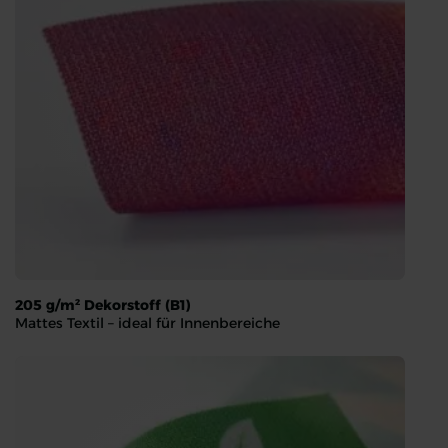
205 g/m² Dekorstoff (B1)
Mattes Textil – ideal für Innenbereiche
205 g/m² Dekorstoff (B1)
Mattes Textil – ideal für Innenbereiche