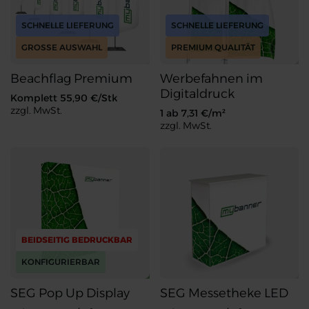
SCHNELLE LIEFERUNG
SCHNELLE LIEFERUNG
GROSSE AUSWAHL
PREMIUM QUALITÄT
Beachflag Premium
Werbefahnen im
Digitaldruck
Komplett
55,90
€/Stk
zzgl. MwSt.
1 ab
7,31
€/m²
zzgl. MwSt.
Beachflag Premium
Werbefahnen im Digitaldruck
BEIDSEITIG BEDRUCKBAR
KONFIGURIERBAR
SEG Pop Up Display
SEG Messetheke LED