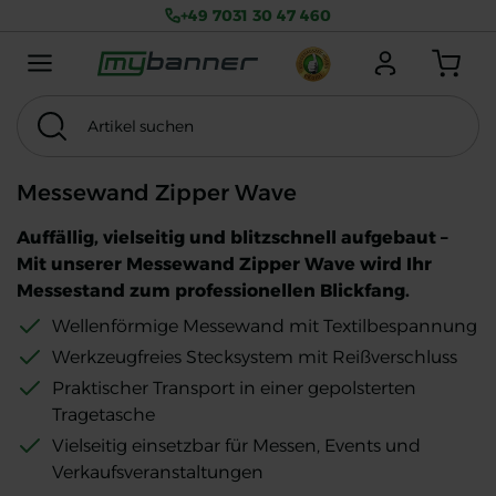
+49 7031 30 47 460
Menu mobile
Anmelden
Warenkorb
Artikel suchen
Suchen
Thema
MwSt. exkl.
Messewand Zipper Wave
Auffällig, vielseitig und blitzschnell aufgebaut –
Mit unserer Messewand Zipper Wave wird Ihr
Messestand zum professionellen Blickfang.
Wellenförmige Messewand mit Textilbespannung
Werkzeugfreies Stecksystem mit Reißverschluss
Praktischer Transport in einer gepolsterten
Tragetasche
Vielseitig einsetzbar für Messen, Events und
Verkaufsveranstaltungen