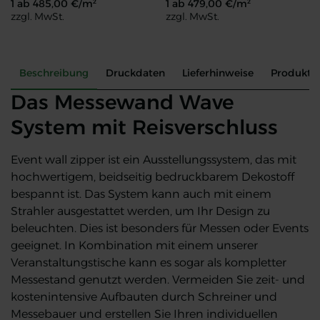
1 ab
485,00
€/m²
1 ab
479,00
€/m²
zzgl. MwSt.
zzgl. MwSt.
SEG Pop Up Display
SEG Messetheke LED
Beschreibung
Druckdaten
Lieferhinweise
Produkte
Das Messewand Wave
System mit Reisverschluss
Event wall zipper ist ein Ausstellungssystem, das mit
hochwertigem, beidseitig bedruckbarem Dekostoff
bespannt ist. Das System kann auch mit einem
Strahler ausgestattet werden, um Ihr Design zu
beleuchten. Dies ist besonders für Messen oder Events
geeignet. In Kombination mit einem unserer
Veranstaltungstische kann es sogar als kompletter
Messestand genutzt werden. Vermeiden Sie zeit- und
kostenintensive Aufbauten durch Schreiner und
Messebauer und erstellen Sie Ihren individuellen