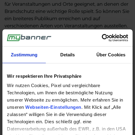
für Veranstaltungen und Orte geeignet, an denen der
Brandschutz eine wichtige Rolle spielt. So können Sie
ein breiteres Publikum erreichen und auf
verschiedenen Arten von Veranstaltungen ausstellen.
Messewand Wave -
Anwendungsbeispiele
Zustimmung
Details
Über Cookies
Die Hauptanwendung ist definitiv als Messestand
oder als Teil eines Messestandes. Es können Wände,
Wir respektieren Ihre Privatsphäre
Kulissen, Trennwände, Raumteiler und somit ganze
Wir nutzen Cookies, Pixel und vergleichbare
Module erstellt und aufgebaut werden. Zusammen
Technologien, um Ihnen die bestmögliche Nutzung
mit unseren passenden Theken lässt sich eine
unserer Webseite zu ermöglichen. Mehr erfahren Sie in
Komplettlösung gestalten, die nicht nur praktisch
unseren
Webseiten-Einstellungen
. Mit Klick auf „Alle
und vergleichsweise günstig ist, sondern auch einen
zulassen“ willigen Sie in die Verwendung dieser
sehr professionellen und effizienten Eindruck
Technologien ein. Dies schließt ggf. eine
vermittelt.
Datenverarbeitung außerhalb des EWR, z.B. in den USA