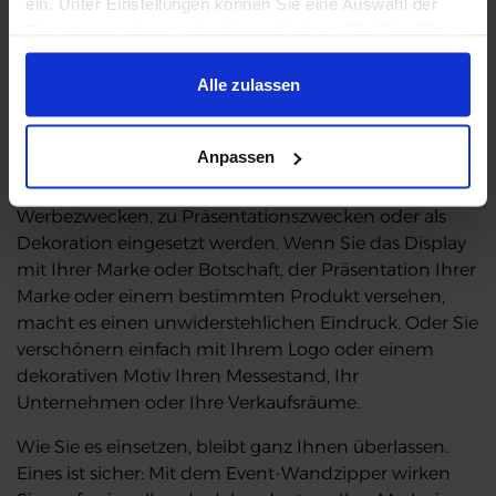
ein. Unter Einstellungen können Sie eine Auswahl der
Auch für den Einsatz bei Events,
Dienste vornehmen oder diese ablehnen. Die Einwilligung
Verkaufsveranstaltungen, Konzerten und
können Sie jederzeit mit Wirkung für die Zukunft einzeln
Ausstellungen ist die Eventwand zipper ideal. Neben
widerrufen oder ändern.
Alle zulassen
großen Veranstaltungshallen können sie auch in
Datenschutzhinweise
|
Impressum
Empfängen, Galerien und Ausstellungen eingesetzt
werden.
Anpassen
Die flachen bespannten Displays können überall zu
Werbezwecken, zu Präsentationszwecken oder als
Dekoration eingesetzt werden. Wenn Sie das Display
mit Ihrer Marke oder Botschaft, der Präsentation Ihrer
Marke oder einem bestimmten Produkt versehen,
macht es einen unwiderstehlichen Eindruck. Oder Sie
verschönern einfach mit Ihrem Logo oder einem
dekorativen Motiv Ihren Messestand, Ihr
Unternehmen oder Ihre Verkaufsräume.
Wie Sie es einsetzen, bleibt ganz Ihnen überlassen.
Eines ist sicher: Mit dem Event-Wandzipper wirken