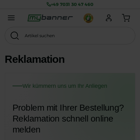
+49 7031 30 47 460
Menu mobile
Anmelden
Warenkorb
Artikel suchen
Suchen
Thema
MwSt. exkl.
Reklamation
Wir kümmern uns um Ihr Anliegen
Problem mit Ihrer Bestellung?
Reklamation schnell online
melden