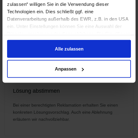
zulassen“ willigen Sie in die Verwendung dieser
Ursache bewerten
Technologien ein. Dies schließt ggf. eine
Datenverarbeitung außerhalb des EWR, z.B. in den USA
Je nach Fall prüfen wir Produktion, Druckdaten,
ein. Unter Einstellungen können Sie eine Auswahl der
Konfiguration, Verpackung, Versand und die technisch
Dienste vornehmen oder diese ablehnen. Die Einwilligung
beziehungsweise vertraglich vereinbarten Toleranzen.
können Sie jederzeit mit Wirkung für die Zukunft einzeln
widerrufen oder ändern.
Alle zulassen
Datenschutzhinweise
|
Impressum
Anpassen
SCHRITT 3
Lösung abstimmen
Bei einer berechtigten Reklamation erhalten Sie einen
konkreten Lösungsvorschlag. Auch eine Ablehnung
erläutern wir nachvollziehbar.