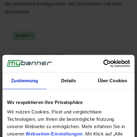
der gewählten Konfiguration, der Druckdaten und Ihrer
Nachweise.
SCHRITT 1
Vollständigkeit prüfen
Wir gleichen Bestellnummer, betroffene Menge,
Fehlerbeschreibung, Bilder und Regulierungswunsch ab.
Zustimmung
Details
Über Cookies
Fehlen Informationen, melden wir uns mit einer
Rückfrage.
Wir respektieren Ihre Privatsphäre
Wir nutzen Cookies, Pixel und vergleichbare
Technologien, um Ihnen die bestmögliche Nutzung
SCHRITT 2
unserer Webseite zu ermöglichen. Mehr erfahren Sie in
unseren
Webseiten-Einstellungen
. Mit Klick auf „Alle