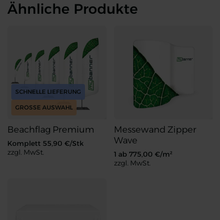
Ähnliche Produkte
SCHNELLE LIEFERUNG
GROSSE AUSWAHL
Beachflag Premium
Messewand Zipper
Wave
Komplett
55,90
€/Stk
zzgl. MwSt.
1 ab
775,00
€/m²
zzgl. MwSt.
Beachflag Premium
Messewand Zipper Wave