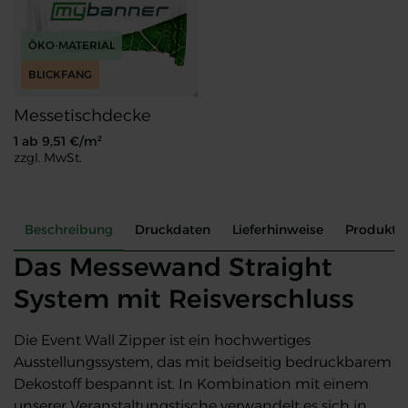
ÖKO-MATERIAL
BLICKFANG
Messetischdecke
1 ab
9,51
€/m²
zzgl. MwSt.
Messetischdecke
Beschreibung
Druckdaten
Lieferhinweise
Produkte
Das Messewand Straight
System mit Reisverschluss
Die Event Wall Zipper ist ein hochwertiges
Ausstellungssystem, das mit beidseitig bedruckbarem
Dekostoff bespannt ist. In Kombination mit einem
unserer Veranstaltungstische verwandelt es sich in