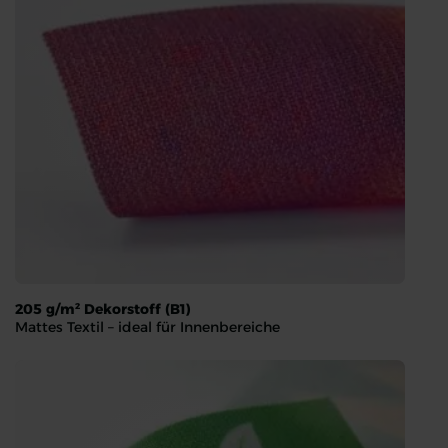
205 g/m² Dekorstoff (B1)
Mattes Textil – ideal für Innenbereiche
205 g/m² Dekorstoff (B1)
Mattes Textil – ideal für Innenbereiche