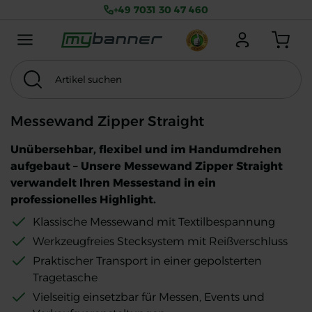
+49 7031 30 47 460
Menu mobile
Anmelden
Warenkorb
Artikel suchen
Suchen
Thema
MwSt. exkl.
Messewand Zipper Straight
Unübersehbar, flexibel und im Handumdrehen
aufgebaut – Unsere Messewand Zipper Straight
verwandelt Ihren Messestand in ein
professionelles Highlight.
Klassische Messewand mit Textilbespannung
Werkzeugfreies Stecksystem mit Reißverschluss
Praktischer Transport in einer gepolsterten
Tragetasche
Vielseitig einsetzbar für Messen, Events und