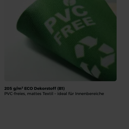
205 g/m² ECO Dekorstoff (B1)
PVC-freies, mattes Textil – ideal für Innenbereiche
205 g/m² ECO Dekorstoff (B1)
PVC-freies, mattes Textil – ideal für Innenbereiche