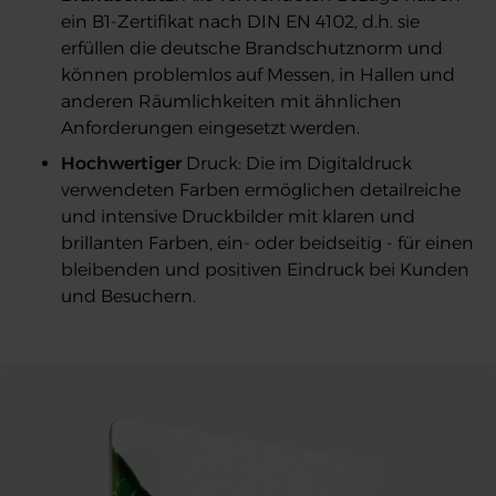
ein B1-Zertifikat nach DIN EN 4102, d.h. sie
erfüllen die deutsche Brandschutznorm und
können problemlos auf Messen, in Hallen und
anderen Räumlichkeiten mit ähnlichen
Anforderungen eingesetzt werden.
Hochwertiger
Druck: Die im Digitaldruck
verwendeten Farben ermöglichen detailreiche
und intensive Druckbilder mit klaren und
brillanten Farben, ein- oder beidseitig - für einen
bleibenden und positiven Eindruck bei Kunden
und Besuchern.
Messewand Zipper Straight
Messewand Zipper Straight
Messewand Zipper Straight
Messewand Zipper Straight
Messewand Zipper Straight