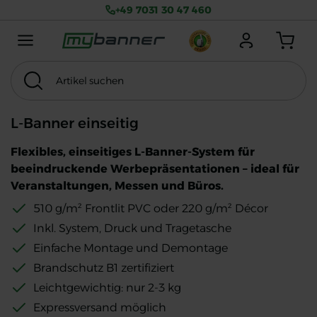
+49 7031 30 47 460
Menu mobile
Anmelden
Warenkorb
Artikel suchen
Suchen
Thema
MwSt. exkl.
L-Banner einseitig
Flexibles, einseitiges L-Banner-System für
beeindruckende Werbepräsentationen – ideal für
Veranstaltungen, Messen und Büros.
510 g/m² Frontlit PVC oder 220 g/m² Décor
Inkl. System, Druck und Tragetasche
Einfache Montage und Demontage
Brandschutz B1 zertifiziert
Leichtgewichtig: nur 2-3 kg
Expressversand möglich