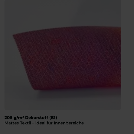
205 g/m² Dekorstoff (B1)
Mattes Textil – ideal für Innenbereiche
205 g/m² Dekorstoff (B1)
Mattes Textil – ideal für Innenbereiche