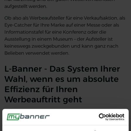
aufgestellt werden.
Ob also als Werbeaufsteller für eine Verkaufsaktion, als
Eye-Catcher für Ihre Marke auf einer Messe oder als
Informationstafel für eine Konferenz oder die
Ausstellung in einem Museum – der Aufsteller ist
keineswegs zweckgebunden und kann ganz nach
Belieben verwendet werden.
L-Banner - Das System Ihrer
Wahl, wenn es um absolute
Effizienz für Ihren
Werbeauftritt geht
Einfach zu montieren, hervorragend in Qualität und
Optik – Mit dem L-Banner machen Sie alles richtig,
wenn es um leichte und wirkungsvolle