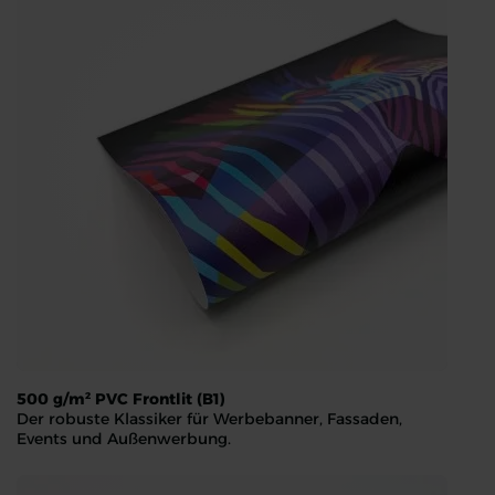
500 g/m² PVC Frontlit (B1)
Der robuste Klassiker für Werbebanner, Fassaden,
Events und Außenwerbung.
500 g/m² PVC Frontlit (B1)
Der robuste Klassiker für Werbebanner, Fassaden, Events u