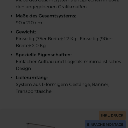
den angegebenen Grafikmaßen.
Maße des Gesamtsystems:
90 x 210 cm
Gewicht:
Einseitig (75er Breite): 1,7 Kg | Einseitig (90er-
Breite): 2,0 Kg
Spezielle Eigenschaften:
Einfacher Aufbau und Logistik, minimalistisches
Design
Lieferumfang:
System aus L-förmigem Gestänge, Banner,
Transporttasche
L-Banner einseitig
L-Banner einseitig
L-Banner einseitig
L-Banner einseitig
L-Banner einseitig
L-Banner einseitig
L-Banner einseitig
L-Banner einseitig
INKL. DRUCK
EINFACHE MONTAGE