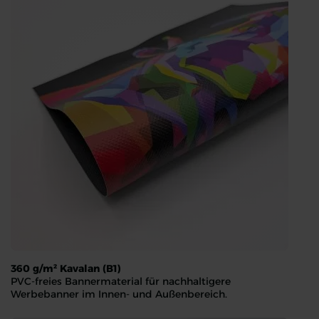
360 g/m² Kavalan (B1)
PVC-freies Bannermaterial für nachhaltigere
Werbebanner im Innen- und Außenbereich.
360 g/m² Kavalan (B1)
PVC-freies Bannermaterial für nachhaltigere Werbebanner im