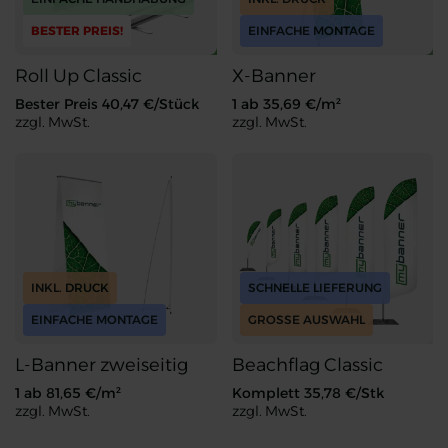
BESTER PREIS!
EINFACHE MONTAGE
Roll Up Classic
X-Banner
Bester Preis
40,47
€/Stück
1 ab
35,69
€/m²
zzgl. MwSt.
zzgl. MwSt.
Roll Up Classic
X-Banner
INKL. DRUCK
SCHNELLE LIEFERUNG
EINFACHE MONTAGE
GROSSE AUSWAHL
L-Banner zweiseitig
Beachflag Classic
1 ab
81,65
€/m²
Komplett
35,78
€/Stk
zzgl. MwSt.
zzgl. MwSt.
L-Banner zweiseitig
Beachflag Classic