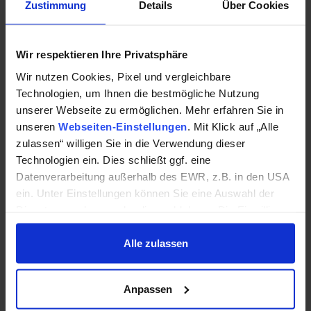
Zustimmung
Details
Über Cookies
Großformatwerbung geht.
Wir respektieren Ihre Privatsphäre
Wir nutzen Cookies, Pixel und vergleichbare
Technologien, um Ihnen die bestmögliche Nutzung
Perfekte Parameter und tolle Materialien
unserer Webseite zu ermöglichen. Mehr erfahren Sie in
unseren
Webseiten-Einstellungen
. Mit Klick auf „Alle
Einfache Montage
zulassen“ willigen Sie in die Verwendung dieser
Einfache Schritte zum Zusammenbau
Technologien ein. Dies schließt ggf. eine
Ihres Produkts.
Datenverarbeitung außerhalb des EWR, z.B. in den USA
ein. Unter Einstellungen können Sie eine Auswahl der
Indoor geeignet
Dienste vornehmen oder diese ablehnen. Die Einwilligung
Empfohlen für die Verwendung in
können Sie jederzeit mit Wirkung für die Zukunft einzeln
Innenräumen.
widerrufen oder ändern.
Alle zulassen
Datenschutzhinweise
|
Impressum
Hohe Farbbrillianz
Anpassen
Hohe Farbdichte für leuchtende Farben