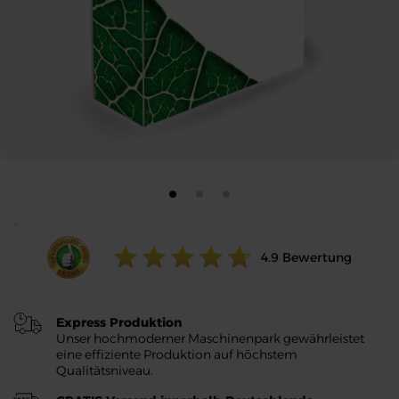
Ratings value:
4.9
Bewertung
Express Produktion
Unser hochmoderner Maschinenpark gewährleistet
eine effiziente Produktion auf höchstem
Qualitätsniveau.