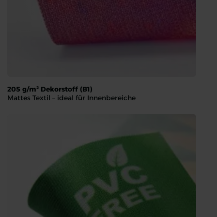
205 g/m² Dekorstoff (B1)
Mattes Textil – ideal für Innenbereiche
205 g/m² Dekorstoff (B1)
Mattes Textil – ideal für Innenbereiche