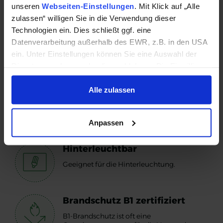
erfolgreiche Markenpräsentation, die Ihre
unseren
Webseiten-Einstellungen
. Mit Klick auf „Alle
Markenidentität stärkt.
zulassen“ willigen Sie in die Verwendung dieser
Technologien ein. Dies schließt ggf. eine
Datenverarbeitung außerhalb des EWR, z.B. in den USA
ein. Unter Einstellungen können Sie eine Auswahl der
Dienste vornehmen oder diese ablehnen. Die Einwilligung
Perfekte Parameter und tolle Materialien
können Sie jederzeit mit Wirkung für die Zukunft einzeln
widerrufen oder ändern.
Alle zulassen
Indoor geeignet
Datenschutzhinweise
|
Impressum
Empfohlen für die Verwendung in
Innenräumen.
Anpassen
Hinterleuchtbar
Geeignet für die Hinterleuchtung.
Brandschutz B1 zertifiziert
B1-Brandschutz ist oft eine