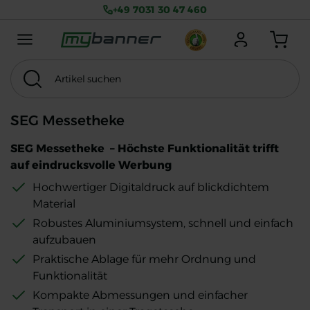
+49 7031 30 47 460
Menu mobile
Anmelden
Warenkorb
Artikel suchen
Suchen
Thema
MwSt. exkl.
SEG Messetheke
SEG Messetheke – Höchste Funktionalität trifft
auf eindrucksvolle Werbung
Hochwertiger Digitaldruck auf blickdichtem
Material
Robustes Aluminiumsystem, schnell und einfach
aufzubauen
Praktische Ablage für mehr Ordnung und
Funktionalität
Kompakte Abmessungen und einfacher