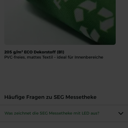
205 g/m² ECO Dekorstoff (B1)
PVC-freies, mattes Textil – ideal für Innenbereiche
205 g/m² ECO Dekorstoff (B1)
PVC-freies, mattes Textil – ideal für Innenbereiche
Häufige Fragen zu SEG Messetheke
Was zeichnet die SEG Messetheke mit LED aus?